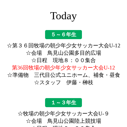
Today
５～６年生
☆第３６回牧場の朝少年少女サッカー大会U-12
☆会場 鳥見山公園多目的広場
☆日程 現地８：００集合
第36回牧場の朝少年少女サッカー大会U-12
☆準備物 三代目公式ユニホーム、補食・昼食
☆スタッフ 伊藤・榊枝
１～３年生
☆牧場の朝少年少女サッカー大会U-９
☆会場 鳥見山公園陸上競技場