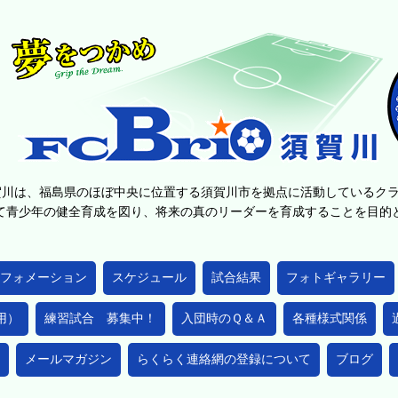
賀川は、福島県のほぼ中央に位置する須賀川市を拠点に活動しているク
て青少年の健全育成を図り、将来の真のリーダーを育成することを目
フォメーション
スケジュール
試合結果
フォトギャラリー
用）
練習試合 募集中！
入団時のＱ＆Ａ
各種様式関係
メールマガジン
らくらく連絡網の登録について
ブログ