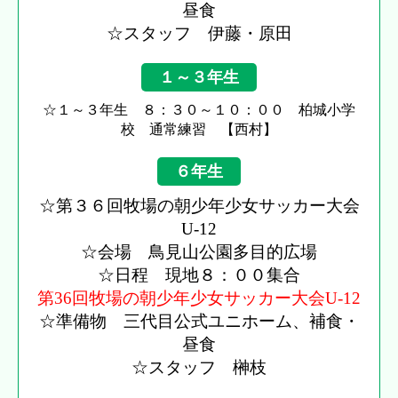
昼食
☆スタッフ 伊藤・原田
１～３年生
☆１～３年生 ８：３０～１０：００ 柏城小学
校 通常練習 【西村】
６年生
☆第３６回牧場の朝少年少女サッカー大会
U-12
☆会場 鳥見山公園多目的広場
☆日程 現地８：００集合
第36回牧場の朝少年少女サッカー大会U-12
☆準備物 三代目公式ユニホーム、補食・
昼食
☆スタッフ 榊枝