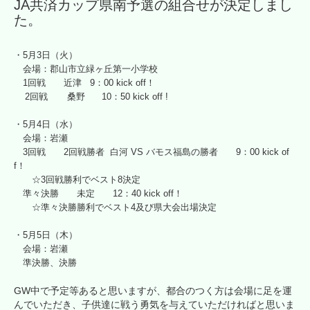
JA共済カップ県南予選の組合せが決定しまし
た。
・5月3日（火）
会場：郡山市立緑ヶ丘第一小学校
1回戦 近津 9：00 kick off！
2回戦 桑野 10：50 kick off !
・5月4日（水）
会場：岩瀬
3回戦 2回戦勝者 白河 VS バモス福島の勝者 9：
00 kick of
f！
☆3回戦勝利でベスト8決定
準々決勝 未定 12：40 kick off！
☆準々決勝勝利でベスト4及び県大会出場決定
・5月5日（木）
会場：岩瀬
準決勝、決勝
GW中で予定等あると思いますが、都合のつく方は会場に足を運
んでいただき、子供達に戦う勇気を与えていただければと思いま