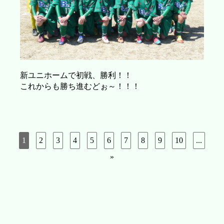
新ユニホームで初戦、勝利！！
これからも勝ち進むどぉ～！！！
1
2
3
4
5
6
7
8
9
10
...
»