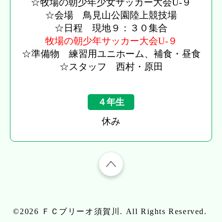
☆牧場の朝少年少女サッカー大会U-９
☆会場 鳥見山公園陸上競技場
☆日程 現地９：３０集合
牧場の朝少年サッカー大会U-９
☆準備物 練習用ユニホーム、補食・昼食
☆スタッフ 西村・原田
４年生
休み
©2026
ＦＣブリーオ須賀川
. All Rights Reserved.