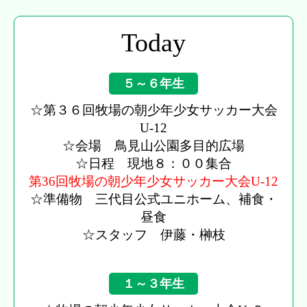
Today
５～６年生
☆第３６回牧場の朝少年少女サッカー大会
U-12
☆会場 鳥見山公園多目的広場
☆日程 現地８：００集合
第36回牧場の朝少年少女サッカー大会U-12
☆準備物 三代目公式ユニホーム、補食・
昼食
☆スタッフ 伊藤・榊枝
１～３年生