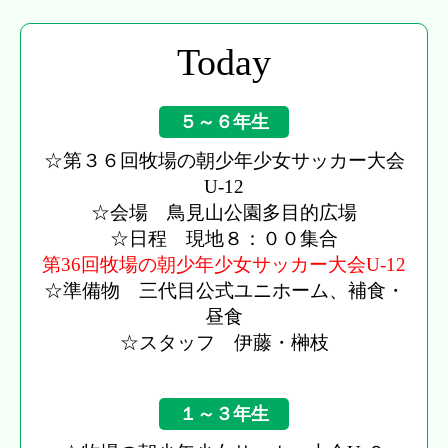
Today
５～６年生
☆第３６回牧場の朝少年少女サッカー大会
U-12
☆会場 鳥見山公園多目的広場
☆日程 現地８：００集合
第36回牧場の朝少年少女サッカー大会U-12
☆準備物 三代目公式ユニホーム、補食・
昼食
☆スタッフ 伊藤・榊枝
１～３年生