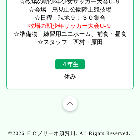
☆牧場の朝少年少女サッカー大会U-９
☆会場 鳥見山公園陸上競技場
☆日程 現地９：３０集合
牧場の朝少年サッカー大会U-９
☆準備物 練習用ユニホーム、補食・昼食
☆スタッフ 西村・原田
４年生
休み
©2026
ＦＣブリーオ須賀川
. All Rights Reserved.