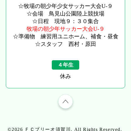
☆牧場の朝少年少女サッカー大会U-９
☆会場 鳥見山公園陸上競技場
☆日程 現地９：３０集合
牧場の朝少年サッカー大会U-９
☆準備物 練習用ユニホーム、補食・昼食
☆スタッフ 西村・原田
４年生
休み
©2026
ＦＣブリーオ須賀川
. All Rights Reserved.