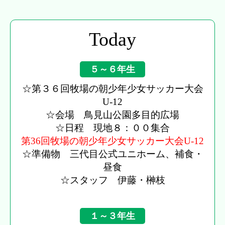
Today
５～６年生
☆第３６回牧場の朝少年少女サッカー大会
U-12
☆会場 鳥見山公園多目的広場
☆日程 現地８：００集合
第36回牧場の朝少年少女サッカー大会U-12
☆準備物 三代目公式ユニホーム、補食・
昼食
☆スタッフ 伊藤・榊枝
１～３年生