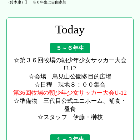
（鈴木康）】 ※６年生は自由参加
Today
５～６年生
☆第３６回牧場の朝少年少女サッカー大会
U-12
☆会場 鳥見山公園多目的広場
☆日程 現地８：００集合
第36回牧場の朝少年少女サッカー大会U-12
☆準備物 三代目公式ユニホーム、補食・
昼食
☆スタッフ 伊藤・榊枝
１～３年生