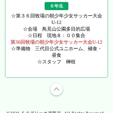
６年生
☆第３６回牧場の朝少年少女サッカー大会
U-12
☆会場 鳥見山公園多目的広場
☆日程 現地８：００集合
第36回牧場の朝少年少女サッカー大会U-12
☆準備物 三代目公式ユニホーム、補食・
昼食
☆スタッフ 榊枝