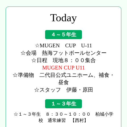
Today
４～５年生
☆MUGEN CUP U-11
☆会場 熱海フットボールセンター
☆日程 現地８：００集合
MUGEN CUP U11
☆準備物 二代目公式ユニホーム、補食・
昼食
☆スタッフ 伊藤・原田
１～３年生
☆１～３年生 ８：３０～１０：００ 柏城小学
校 通常練習 【西村】