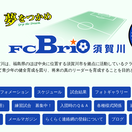
賀川は、福島県のほぼ中央に位置する須賀川市を拠点に活動しているク
て青少年の健全育成を図り、将来の真のリーダーを育成することを目
フォメーション
スケジュール
試合結果
フォトギャラリー
用）
練習試合 募集中！
入団時のＱ＆Ａ
各種様式関係
メールマガジン
らくらく連絡網の登録について
ブログ