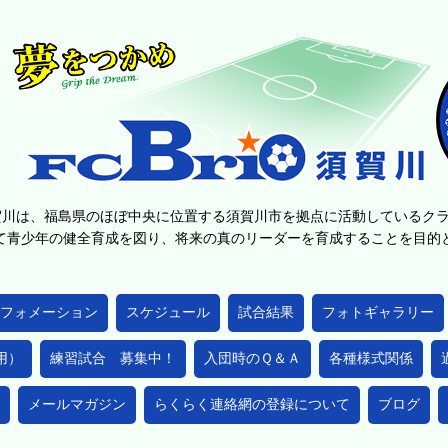
賀川は、福島県のほぼ中央に位置する須賀川市を拠点に活動しているク
て青少年の健全育成を図り、将来の真のリーダーを育成することを目
フォメーション
スケジュール
試合結果
フォトギャラリー
用）
練習試合 募集中！
入団時のＱ＆Ａ
各種様式関係
メールマガジン
らくらく連絡網の登録について
ブログ