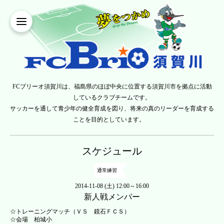
FCブリーオ須賀川は、福島県のほぼ中央に位置する須賀川市を拠点に活動
しているクラブチームです。
サッカーを通して青少年の健全育成を図り、将来の真のリーダーを育成する
ことを目的としています。
スケジュール
通常練習
2014-11-08 (土) 12:00～16:00
新人戦メンバー
☆トレーニングマッチ（ＶＳ 鏡石ＦＣＳ）
☆会場 柏城小