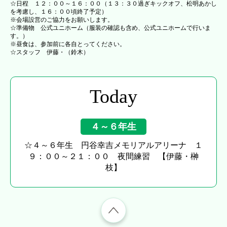
☆日程 １２：００～１６：００（１３：３０過ぎキックオフ、松明あかし
を考慮し、１６：００頃終了予定）
※会場設営のご協力をお願いします。
☆準備物 公式ユニホーム（服装の確認も含め、公式ユニホームで行いま
す。）
※昼食は、参加前に各自とってください。
☆スタッフ 伊藤・（鈴木）
Today
４～６年生
☆４～６年生 円谷幸吉メモリアルアリーナ １
９：００～２１：００ 夜間練習 【伊藤・榊
枝】