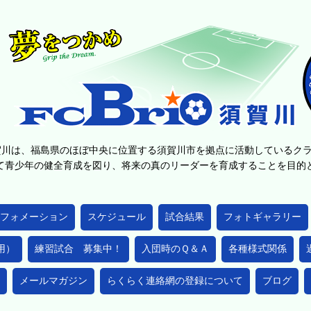
賀川は、福島県のほぼ中央に位置する須賀川市を拠点に活動しているク
て青少年の健全育成を図り、将来の真のリーダーを育成することを目
フォメーション
スケジュール
試合結果
フォトギャラリー
用）
練習試合 募集中！
入団時のＱ＆Ａ
各種様式関係
メールマガジン
らくらく連絡網の登録について
ブログ