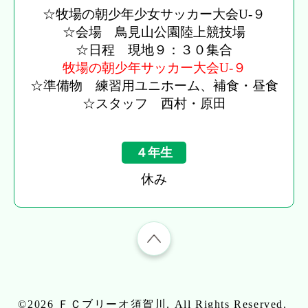
☆牧場の朝少年少女サッカー大会U-９
☆会場 鳥見山公園陸上競技場
☆日程 現地９：３０集合
牧場の朝少年サッカー大会U-９
☆準備物 練習用ユニホーム、補食・昼食
☆スタッフ 西村・原田
４年生
休み
©2026
ＦＣブリーオ須賀川
. All Rights Reserved.