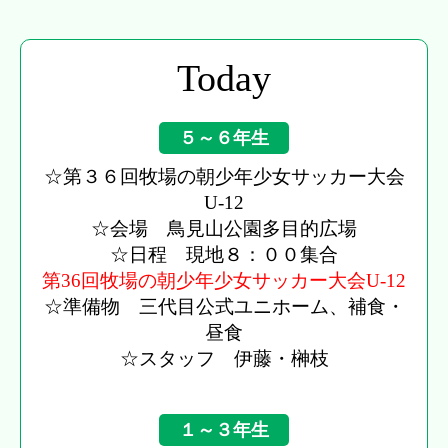
Today
５～６年生
☆第３６回牧場の朝少年少女サッカー大会
U-12
☆会場 鳥見山公園多目的広場
☆日程 現地８：００集合
第36回牧場の朝少年少女サッカー大会U-12
☆準備物 三代目公式ユニホーム、補食・
昼食
☆スタッフ 伊藤・榊枝
１～３年生