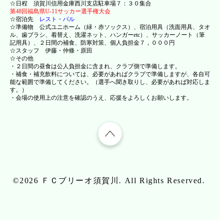
☆日程 須賀川信用金庫西川支店駐車場７：３０集合
第48回福島県U-11サッカー選手権大会
☆宿泊先
レスト・パル
☆準備物 公式ユニホーム（緑・赤ソックス）、宿泊用具（洗面用具、タオ
ル、歯ブラシ、着替え、洗濯ネット、ハンガーetc）、サッカーノート（筆
記用具）、２日間の補食、防寒対策、個人負担金７，０００円
☆スタッフ 伊藤・仲條・原田
☆その他
・２日間の昼食は公人負担金に含まれ、クラブ側で準備します。
・補食・補充飲料については、必要があればクラブで準備しますが、各自可
能な範囲で準備してください。（選手へ聞き取りし、必要があれば対応しま
す。）
・会場の使用上の注意を確認のうえ、応援をよろしくお願いします。
©2026
ＦＣブリーオ須賀川
. All Rights Reserved.