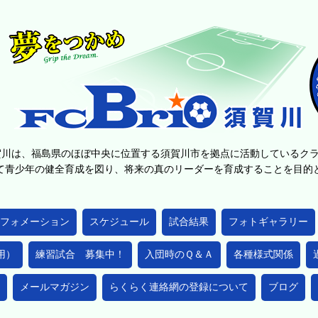
賀川は、福島県のほぼ中央に位置する須賀川市を拠点に活動しているク
て青少年の健全育成を図り、将来の真のリーダーを育成することを目
フォメーション
スケジュール
試合結果
フォトギャラリー
用）
練習試合 募集中！
入団時のＱ＆Ａ
各種様式関係
メールマガジン
らくらく連絡網の登録について
ブログ