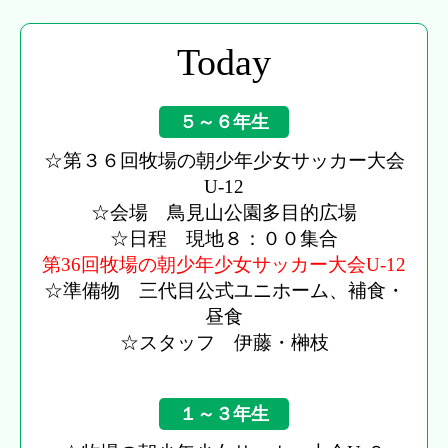
Today
５～６年生
☆第３６回牧場の朝少年少女サッカー大会
U-12
☆会場 鳥見山公園多目的広場
☆日程 現地８：００集合
第36回牧場の朝少年少女サッカー大会U-12
☆準備物 三代目公式ユニホーム、補食・
昼食
☆スタッフ 伊藤・榊枝
１～３年生