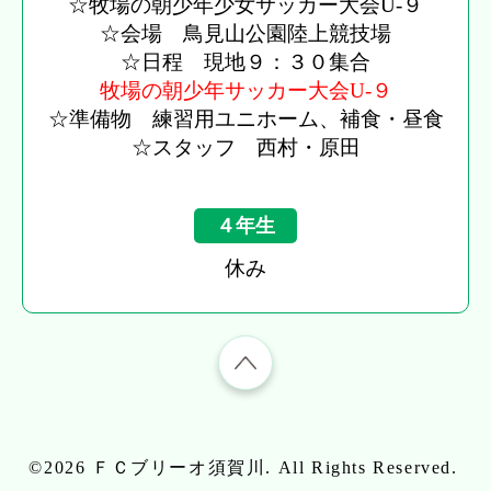
☆牧場の朝少年少女サッカー大会U-９
☆会場 鳥見山公園陸上競技場
☆日程 現地９：３０集合
牧場の朝少年サッカー大会U-９
☆準備物 練習用ユニホーム、補食・昼食
☆スタッフ 西村・原田
４年生
休み
©2026
ＦＣブリーオ須賀川
. All Rights Reserved.