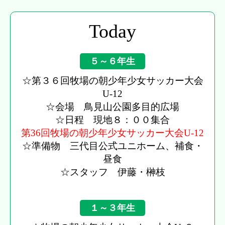
Today
５～６年生
☆第３６回牧場の朝少年少女サッカー大会
U-12
☆会場 鳥見山公園多目的広場
☆日程 現地８：００集合
第36回牧場の朝少年少女サッカー大会U-12
☆準備物 三代目公式ユニホーム、補食・
昼食
☆スタッフ 伊藤・榊枝
１～３年生