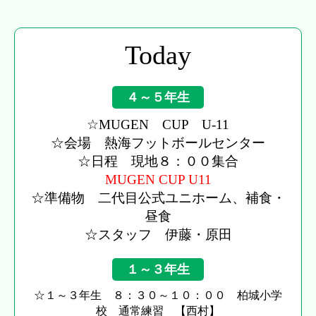
Today
４～５年生
☆MUGEN CUP U-11
☆会場 熱海フットボールセンター
☆日程 現地８：００集合
MUGEN CUP U11
☆準備物 二代目公式ユニホーム、補食・
昼食
☆スタッフ 伊藤・原田
１～３年生
☆１～３年生 ８：３０～１０：００ 柏城小学
校 通常練習 【西村】