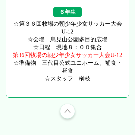
６年生
☆第３６回牧場の朝少年少女サッカー大会
U-12
☆会場 鳥見山公園多目的広場
☆日程 現地８：００集合
第36回牧場の朝少年少女サッカー大会U-12
☆準備物 三代目公式ユニホーム、補食・
昼食
☆スタッフ 榊枝