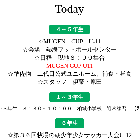
Today
４～５年生
☆MUGEN CUP U-11
☆会場 熱海フットボールセンター
☆日程 現地８：００集合
MUGEN CUP U11
☆準備物 二代目公式ユニホーム、補食・昼食
☆スタッフ 伊藤・原田
１～３年生
～３年生 ８：３０～１０：００ 柏城小学校 通常練習 【
６年生
☆第３６回牧場の朝少年少女サッカー大会U-12