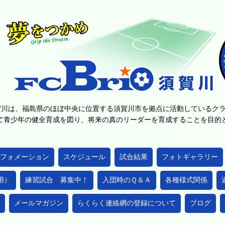
賀川は、福島県のほぼ中央に位置する須賀川市を拠点に活動しているク
て青少年の健全育成を図り、将来の真のリーダーを育成することを目
フォメーション
スケジュール
試合結果
フォトギャラリー
用）
練習試合 募集中！
入団時のＱ＆Ａ
各種様式関係
メールマガジン
らくらく連絡網の登録について
ブログ