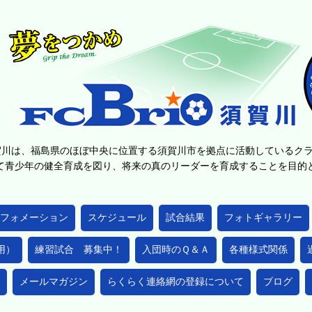
賀川は、福島県のほぼ中央に位置する須賀川市を拠点に活動しているク
て青少年の健全育成を図り、将来の真のリーダーを育成することを目
フォメーション
スケジュール
試合結果
フォトギャラリー
用）
練習試合 募集中！
入団時のＱ＆Ａ
各種様式関係
メールマガジン
らくらく連絡網の登録について
ブログ