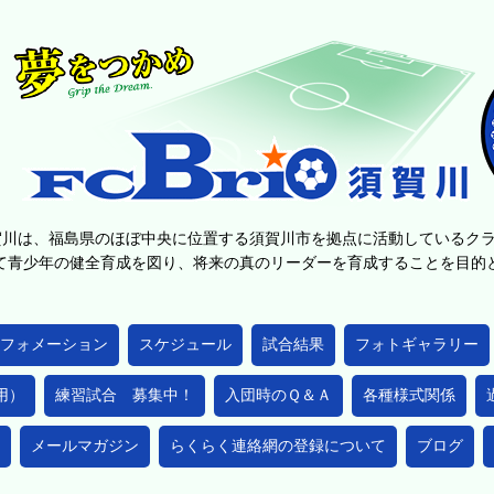
賀川は、福島県のほぼ中央に位置する須賀川市を拠点に活動しているク
て青少年の健全育成を図り、将来の真のリーダーを育成することを目
フォメーション
スケジュール
試合結果
フォトギャラリー
用）
練習試合 募集中！
入団時のＱ＆Ａ
各種様式関係
メールマガジン
らくらく連絡網の登録について
ブログ