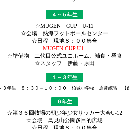
４～５年生
☆MUGEN CUP U-11
☆会場 熱海フットボールセンター
☆日程 現地８：００集合
MUGEN CUP U11
☆準備物 二代目公式ユニホーム、補食・昼食
☆スタッフ 伊藤・原田
１～３年生
～３年生 ８：３０～１０：００ 柏城小学校 通常練習 【
６年生
☆第３６回牧場の朝少年少女サッカー大会U-12
☆会場 鳥見山公園多目的広場
☆日程 現地８：００集合