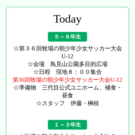
Today
５～６年生
☆第３６回牧場の朝少年少女サッカー大会
U-12
☆会場 鳥見山公園多目的広場
☆日程 現地８：００集合
第36回牧場の朝少年少女サッカー大会U-12
☆準備物 三代目公式ユニホーム、補食・
昼食
☆スタッフ 伊藤・榊枝
１～３年生