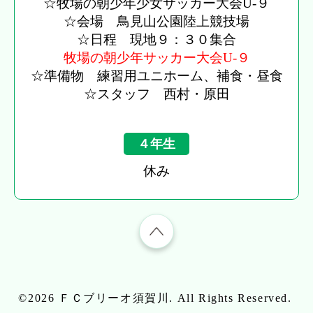
☆牧場の朝少年少女サッカー大会U-９
☆会場 鳥見山公園陸上競技場
☆日程 現地９：３０集合
牧場の朝少年サッカー大会U-９
☆準備物 練習用ユニホーム、補食・昼食
☆スタッフ 西村・原田
４年生
休み
©2026
ＦＣブリーオ須賀川
. All Rights Reserved.