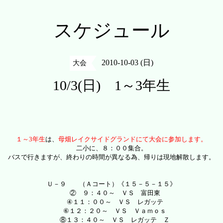
スケジュール
2010-10-03 (日)
大会
10/3(日) 1～3年生
１～3年生
は、
母畑レイクサイドグランドにて大会に参加します。
二小に、８：００集合。
バスで行きますが、終わりの時間が異なる為、帰りは現地解散します。
Ｕ－９
（Ａコート）《１５－５－１５》
② ９：４０～ ＶＳ 富田東
④１１：００～ ＶＳ レガッテ
⑥１２：２０～ ＶＳ Ｖａｍｏｓ
⑧１３：４０～ ＶＳ レガッテ Ｚ