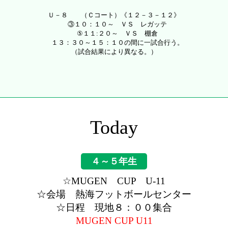
Ｕ－８
（Ｃコート）《１２－３－１２》
③１０：１０～ ＶＳ レガッテ
⑤１１:２０～ ＶＳ 棚倉
１３：３０～１５：１０の間に一試合行う。
（試合結果により異なる。）
Today
４～５年生
☆MUGEN CUP U-11
☆会場 熱海フットボールセンター
☆日程 現地８：００集合
MUGEN CUP U11