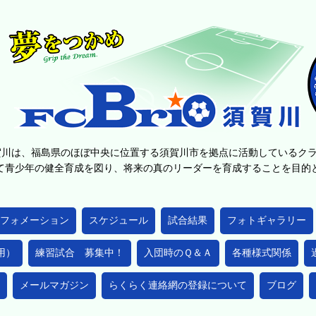
賀川は、福島県のほぼ中央に位置する須賀川市を拠点に活動しているク
て青少年の健全育成を図り、将来の真のリーダーを育成することを目
フォメーション
スケジュール
試合結果
フォトギャラリー
用）
練習試合 募集中！
入団時のＱ＆Ａ
各種様式関係
メールマガジン
らくらく連絡網の登録について
ブログ