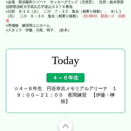
○会場 那須藤和リゾート サッカーグランド（天然芝） 住所：栃木県那
須郡那須町大字高久乙字遅山３３７６番地
○日程 ８/１０（土） 二小 ７：３０ 集合（相乗り移動）， ８/１１
（日） 二小 ６：３０ 集合（相乗り移動）
20130810 那須ハイ 日程
表
○準備物 練習用ユニホーム
○スタッフ 伊藤、川島、明子、（鈴木）
Today
４～６年生
☆４～６年生 円谷幸吉メモリアルアリーナ １
９：００～２１：００ 夜間練習 【伊藤・榊
枝】