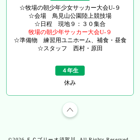
☆牧場の朝少年少女サッカー大会U-９
☆会場 鳥見山公園陸上競技場
☆日程 現地９：３０集合
牧場の朝少年サッカー大会U-９
☆準備物 練習用ユニホーム、補食・昼食
☆スタッフ 西村・原田
４年生
休み
©2026
ＦＣブリーオ須賀川
. All Rights Reserved.