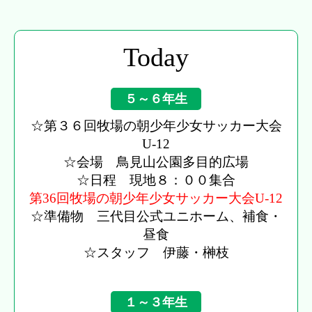
Today
５～６年生
☆第３６回牧場の朝少年少女サッカー大会
U-12
☆会場 鳥見山公園多目的広場
☆日程 現地８：００集合
第36回牧場の朝少年少女サッカー大会U-12
☆準備物 三代目公式ユニホーム、補食・
昼食
☆スタッフ 伊藤・榊枝
１～３年生