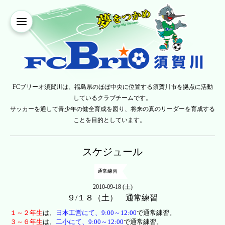
FCブリーオ須賀川は、福島県のほぼ中央に位置する須賀川市を拠点に活動
しているクラブチームです。
サッカーを通して青少年の健全育成を図り、将来の真のリーダーを育成する
ことを目的としています。
スケジュール
通常練習
2010-09-18 (土)
９/１８（土） 通常練習
１～２年生
は、
日本工営にて、9:00～12:00
で通常練習。
３～６年生
は、
二小
にて、9:00～12:00
で通常練習。