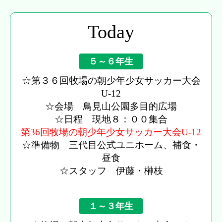
Today
５～６年生
☆第３６回牧場の朝少年少女サッカー大会
U-12
☆会場 鳥見山公園多目的広場
☆日程 現地８：００集合
第36回牧場の朝少年少女サッカー大会U-12
☆準備物 三代目公式ユニホーム、補食・
昼食
☆スタッフ 伊藤・榊枝
１～３年生