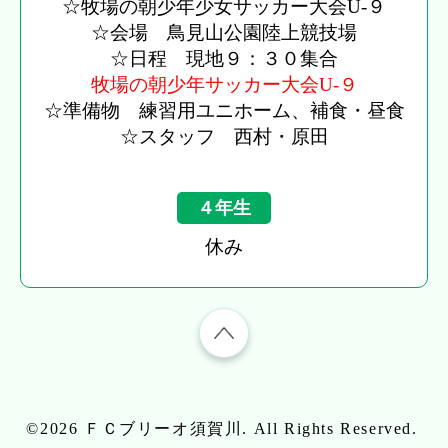
☆牧場の朝少年少女サッカー大会U-９
☆会場 鳥見山公園陸上競技場
☆日程 現地９：３０集合
牧場の朝少年サッカー大会U-９
☆準備物 練習用ユニホーム、補食・昼食
☆スタッフ 西村・原田
４年生
休み
©2026
ＦＣブリーオ須賀川
. All Rights Reserved.