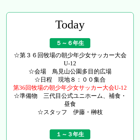
Today
５～６年生
☆第３６回牧場の朝少年少女サッカー大会
U-12
☆会場 鳥見山公園多目的広場
☆日程 現地８：００集合
第36回牧場の朝少年少女サッカー大会U-12
☆準備物 三代目公式ユニホーム、補食・
昼食
☆スタッフ 伊藤・榊枝
１～３年生