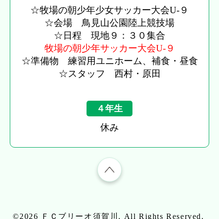
☆牧場の朝少年少女サッカー大会U-９
☆会場 鳥見山公園陸上競技場
☆日程 現地９：３０集合
牧場の朝少年サッカー大会U-９
☆準備物 練習用ユニホーム、補食・昼食
☆スタッフ 西村・原田
４年生
休み
©2026
ＦＣブリーオ須賀川
. All Rights Reserved.