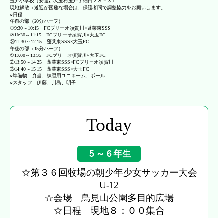
玉井小学校（安達郡大玉村玉井字細田２８－３）
現地解散（送迎が困難な場合は、保護者間で調整協力をお願いします。
○日程
午前の部（20分ハーフ）
①9:30～10:15 FCブリーオ須賀川×蓬莱東SSS
②10:30～11:15 FCブリーオ須賀川×大玉FC
③11:30～12:15 蓬莱東SSS×大玉FC
午後の部（15分ハーフ）
①13:00～13:35 FCブリーオ須賀川×大玉FC
②13:50～14:25 蓬莱東SSS×FCブリーオ須賀川
③14:40～15:15 蓬莱東SSS×大玉FC
○準備物 弁当、練習用ユニホーム、ボール
○スタッフ 伊藤、川島、明子
Today
５～６年生
☆第３６回牧場の朝少年少女サッカー大会
U-12
☆会場 鳥見山公園多目的広場
☆日程 現地８：００集合