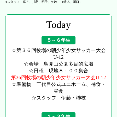
○スタッフ 車谷、川島、明子、矢吹、（鈴木、川口）
Today
５～６年生
☆第３６回牧場の朝少年少女サッカー大会
U-12
☆会場 鳥見山公園多目的広場
☆日程 現地８：００集合
第36回牧場の朝少年少女サッカー大会U-12
☆準備物 三代目公式ユニホーム、補食・
昼食
☆スタッフ 伊藤・榊枝
１～３年生