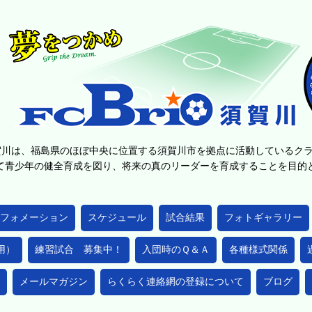
賀川は、福島県のほぼ中央に位置する須賀川市を拠点に活動しているク
て青少年の健全育成を図り、将来の真のリーダーを育成することを目
フォメーション
スケジュール
試合結果
フォトギャラリー
用）
練習試合 募集中！
入団時のＱ＆Ａ
各種様式関係
メールマガジン
らくらく連絡網の登録について
ブログ