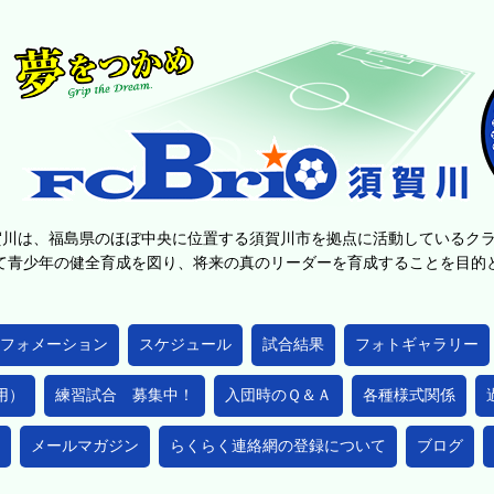
賀川は、福島県のほぼ中央に位置する須賀川市を拠点に活動しているク
て青少年の健全育成を図り、将来の真のリーダーを育成することを目
フォメーション
スケジュール
試合結果
フォトギャラリー
用）
練習試合 募集中！
入団時のＱ＆Ａ
各種様式関係
メールマガジン
らくらく連絡網の登録について
ブログ