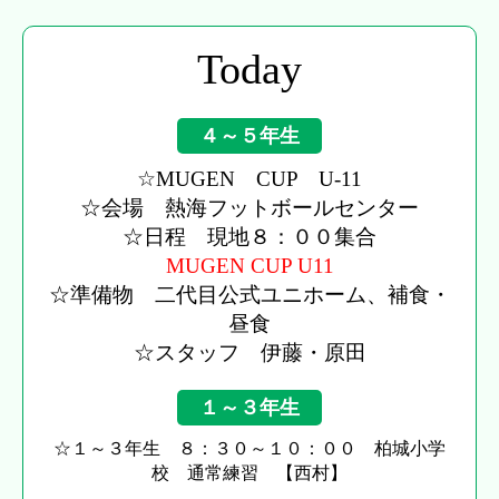
Today
４～５年生
☆MUGEN CUP U-11
☆会場 熱海フットボールセンター
☆日程 現地８：００集合
MUGEN CUP U11
☆準備物 二代目公式ユニホーム、補食・
昼食
☆スタッフ 伊藤・原田
１～３年生
☆１～３年生 ８：３０～１０：００ 柏城小学
校 通常練習 【西村】