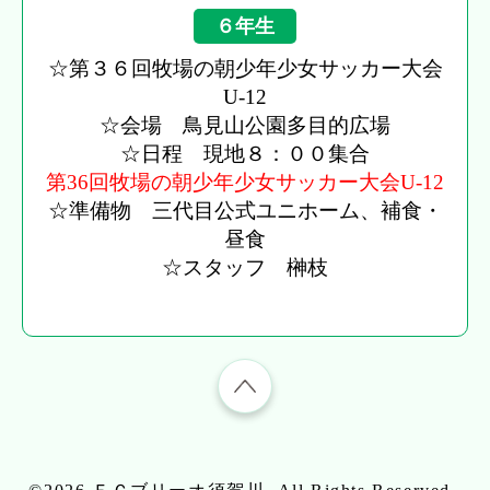
６年生
☆第３６回牧場の朝少年少女サッカー大会
U-12
☆会場 鳥見山公園多目的広場
☆日程 現地８：００集合
第36回牧場の朝少年少女サッカー大会U-12
☆準備物 三代目公式ユニホーム、補食・
昼食
☆スタッフ 榊枝