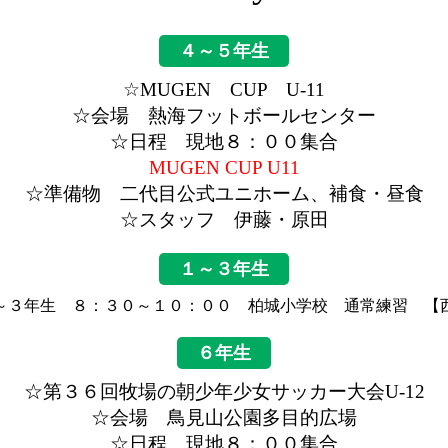
４～５年生
☆MUGEN CUP U-11
☆会場 熱海フットボールセンター
☆日程 現地８：００集合
MUGEN CUP U11
☆準備物 二代目公式ユニホーム、補食・昼食
☆スタッフ 伊藤・原田
１～３年生
～３年生 ８：３０～１０：００ 柏城小学校 通常練習 【
６年生
☆第３６回牧場の朝少年少女サッカー大会U-12
☆会場 鳥見山公園多目的広場
☆日程 現地８：００集合