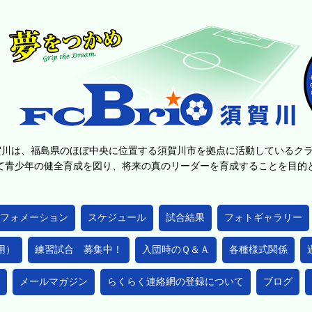
賀川は、福島県のほぼ中央に位置する須賀川市を拠点に活動しているク
て青少年の健全育成を図り、将来の真のリーダーを育成することを目
フォメーション
スケジュール
試合結果
フォトギャラリー
用）
練習試合 募集中！
入団時のＱ＆Ａ
各種様式関係
メールマガジン
らくらく連絡網の登録について
ブログ