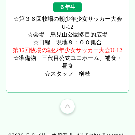
６年生
☆第３６回牧場の朝少年少女サッカー大会
U-12
☆会場 鳥見山公園多目的広場
☆日程 現地８：００集合
第36回牧場の朝少年少女サッカー大会U-12
☆準備物 三代目公式ユニホーム、補食・
昼食
☆スタッフ 榊枝