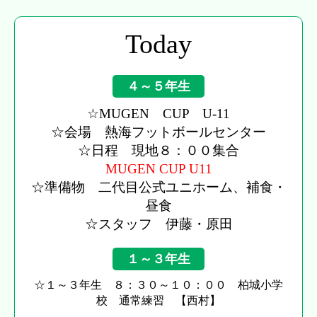
Today
４～５年生
☆MUGEN CUP U-11
☆会場 熱海フットボールセンター
☆日程 現地８：００集合
MUGEN CUP U11
☆準備物 二代目公式ユニホーム、補食・
昼食
☆スタッフ 伊藤・原田
１～３年生
☆１～３年生 ８：３０～１０：００ 柏城小学
校 通常練習 【西村】