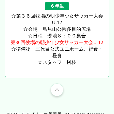
６年生
☆第３６回牧場の朝少年少女サッカー大会
U-12
☆会場 鳥見山公園多目的広場
☆日程 現地８：００集合
第36回牧場の朝少年少女サッカー大会U-12
☆準備物 三代目公式ユニホーム、補食・
昼食
☆スタッフ 榊枝