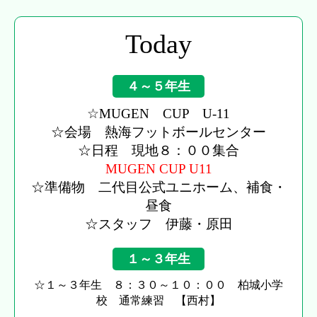
Today
４～５年生
☆MUGEN CUP U-11
☆会場 熱海フットボールセンター
☆日程 現地８：００集合
MUGEN CUP U11
☆準備物 二代目公式ユニホーム、補食・
昼食
☆スタッフ 伊藤・原田
１～３年生
☆１～３年生 ８：３０～１０：００ 柏城小学
校 通常練習 【西村】